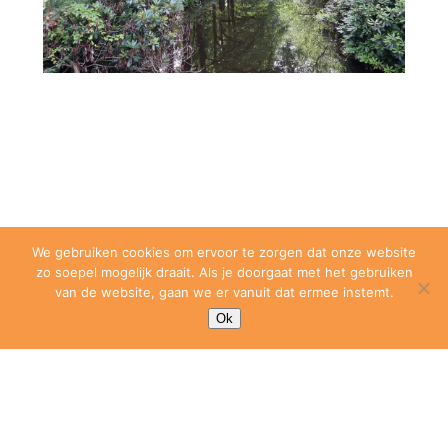
We gebruiken cookies om ervoor te zorgen dat onze website
zo soepel mogelijk draait. Als je doorgaat met het gebruiken
van de website, gaan we er vanuit dat ermee instemt.
Ok
Shinrin-Yoku als natuurlijke
stressverlager