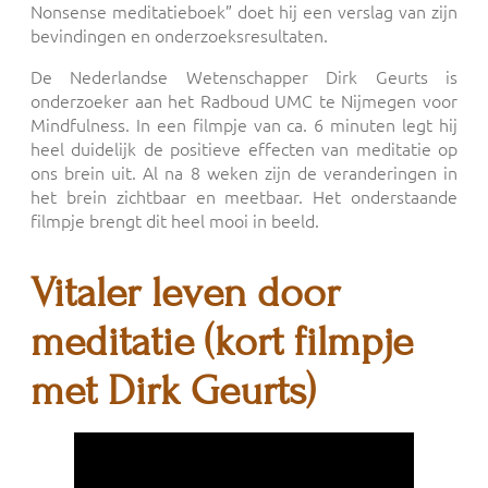
Nonsense meditatieboek” doet hij een verslag van zijn
bevindingen en onderzoeksresultaten.
De Nederlandse Wetenschapper Dirk Geurts is
onderzoeker aan het Radboud UMC te Nijmegen voor
Mindfulness. In een filmpje van ca. 6 minuten legt hij
heel duidelijk de positieve effecten van meditatie op
ons brein uit. Al na 8 weken zijn de veranderingen in
het brein zichtbaar en meetbaar. Het onderstaande
filmpje brengt dit heel mooi in beeld.
Vitaler leven door
meditatie (kort filmpje
met Dirk Geurts)