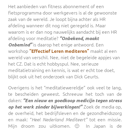
Het aanbieden van fitness abonnement of een
fietsprogramma door werkgevers is al de gewoonste
zaak van de wereld. Je loopt bijna achter als HR
afdeling wanneer dit nog niet geregeld is. Maar
waarom is er dan nog nauwelijks aandacht bij een HR
afdeling voor meditatie?
“Onbekend, maakt
is daarop het enige antwoord. Een
Onbemind”
workshop
“Effectief Leren mediteren”
maakt al een
wereld van verschil. Nee, niet de begeleide appjes van
het CZ. Dat is echt hobbyspul. Nee, serieuze
meditatietraining en kennis, is wat er echt toe doet,
blijkt ook uit het onderzoek van Dick Geurts.
Overigens is het “meditatiewereldje” ook veel te lang,
te bescheiden geweest. Schreeuw het toch van de
daken:
“Een nieuw en goedkoop medicijn tegen stress
Zoek de media op,
op het werk zónder bijwerkingen!”
de overheid, het bedrijfsleven en de gezondheidszorg
en maak: “
tot een missie.
Heel Nederland Mediteert”
Mijn droom zou uitkomen. 🙂 In Japan is de