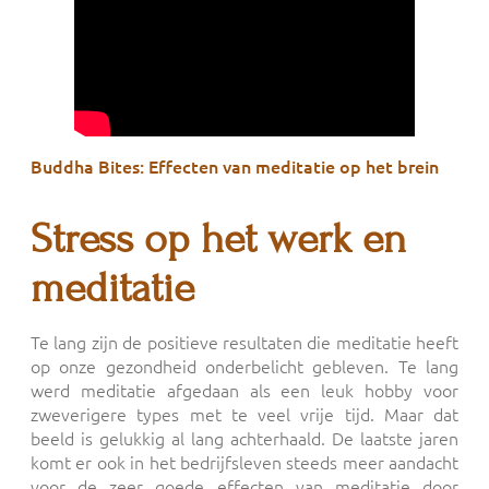
Buddha Bites: Effecten van meditatie op het brein
Stress op het werk en
meditatie
Te lang zijn de positieve resultaten die meditatie heeft
op onze gezondheid onderbelicht gebleven. Te lang
werd meditatie afgedaan als een leuk hobby voor
zweverigere types met te veel vrije tijd. Maar dat
beeld is gelukkig al lang achterhaald. De laatste jaren
komt er ook in het bedrijfsleven steeds meer aandacht
voor de zeer goede effecten van meditatie door