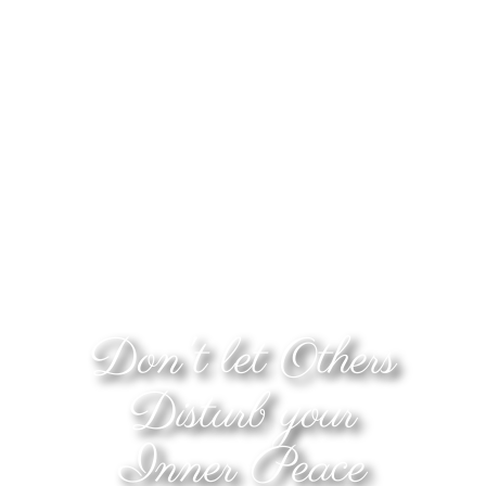
Don't let Others
Disturb your
Inner Peace