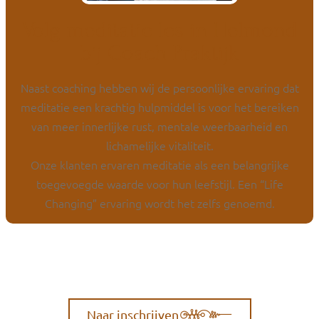
Volg meditatie les in Helmond
bij Coach Praktijk
Naast coaching hebben wij de persoonlijke ervaring dat
meditatie een krachtig hulpmiddel is voor het bereiken
van meer innerlijke rust, mentale weerbaarheid en
lichamelijke vitaliteit.
Onze klanten ervaren meditatie als een belangrijke
toegevoegde waarde voor hun leefstijl. Een “Life
Changing” ervaring wordt het zelfs genoemd.
Naar inschrijven