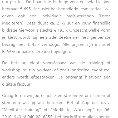
uur per les. De financiële bijdrage voor de hele training
bedraagt € 695,- inclusief het benodigde lesmateriaal. Wij
geven ook een individuele basisworkshop “Leren
Mediteren”. Deze duurt ca. 2 ½ uur en jouw financiële
bijdrage hiervoor is slechts € 195,-. Ongeacht welke vorm
je kiest wordt b
ij een 2de deelnemer het genoemde
bedrag met € 45,- verhoogd.
Alle prijzen zijn inclusief
BTW voor particuliere inschrijvingen.
De betaling dient voorafgaand aan de training of
workshop te zijn voldaan of zoals onderling eventueel
anders wordt afgesproken. Je ontvangt hiervoor een
digitale factuur.
Graag leren wij jou of jullie eerst kennen om samen af
stemmen wat jij wilt bereiken. Bel of App ons o.v.v.
“Meditatie training” of “Meditatie Workshop” op 06-
29101949 of 040-2816855. Het inschrijfformulier voor de