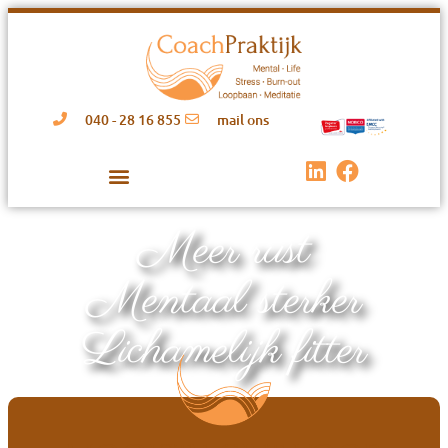
040 - 28 16 855
mail ons
Meer rust
Mentaal sterker
Lichamelijk fitter