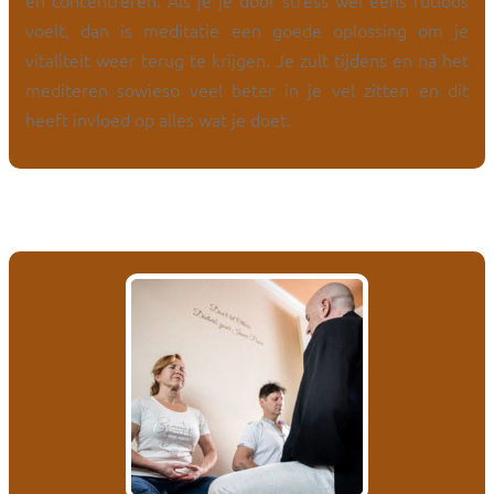
en concentreren. Als je je door stress wel eens futloos
voelt, dan is meditatie een goede oplossing om je
vitaliteit weer terug te krijgen. Je zult tijdens en na het
mediteren sowieso veel beter in je vel zitten en dit
heeft invloed op alles wat je doet.