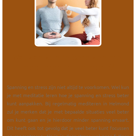
Wat kan kun je bereiken met
mediteren in Helmond?
Spanning en stress zijn niet altijd te voorkomen. Wel kun
je met meditatie leren hoe je spanning en stress beter
kunt aanpakken. Bij regelmatig mediteren in Helmond
zul je merken dat je met bepaalde situaties veel beter
om kunt gaan en je hierdoor minder spanning ervaart.
Dit heeft ook tot gevolg dat je veel beter kunt focussen